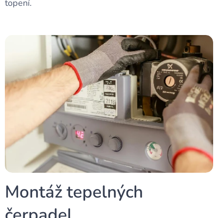
topení.
Montáž tepelných
čerpadel